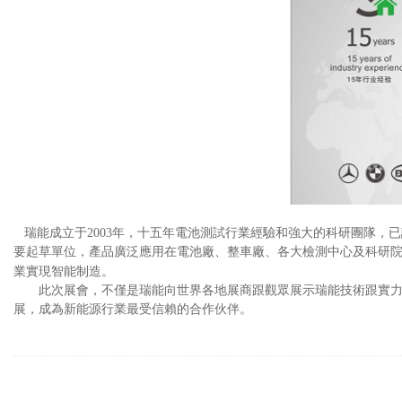
瑞能成立于
2003
年，十五年電池測試行業經驗和強大的科研團隊，已
要起草單位，產品廣泛應用在電池廠、整車廠、各大檢測中心及科研
業實現智能制造。
此次展會，不僅是瑞能向世界各地展商跟觀眾展示瑞能技術跟實力的
展，成為新能源行業最受信賴的合作伙伴。