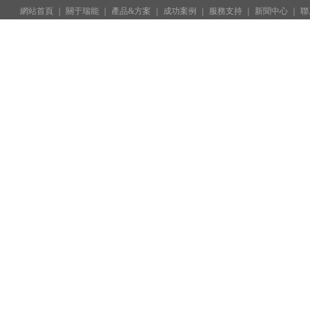
網站首頁
 ｜ 
關于瑞能
 ｜ 
產品&方案
 ｜ 
成功案例
 ｜ 
服務支持
 ｜
 新聞中心
 ｜ 
聯
深圳市瑞能實業股份有限公司 
聯系地址：
深圳市光明新區白花園路八佰工業園 
手機版
 |  
粵ICP備16046395號