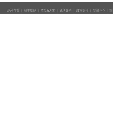
網站首頁
 ｜ 
關于瑞能
 ｜ 
產品&方案
 ｜ 
成功案例
 ｜ 
服務支持
 ｜
 新聞中心
 ｜ 
聯
深圳市瑞能實業股份有限公司 
聯系地址：
深圳市光明新區白花園路八佰工業園 
手機版
 |  
粵ICP備16046395號