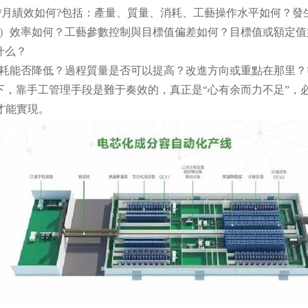
月績效如何?包括：產量、質量、消耗、工藝操作水平如何？發
效率如何？工藝參數控制與目標值偏差如何？目標值或額定值
什么？
能否降低？過程質量是否可以提高？改進方向或重點在那里？
靠手工管理手段是難于奏效的，真正是“心有余而力不足”，
才能實現。