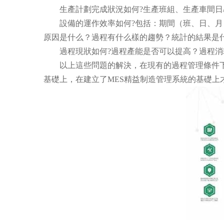
生產計劃完成狀況如何?生產班組、生產車間日/
設備的運作效率如何?包括：期間（班、日、月）
原因是什么？過程有什么樣的趨勢？統計的結果是
過程現狀如何?過程產能是否可以提高？過程消耗
以上這些問題的解決，在現有的過程管理條件下，
基礎上，在建立了MES精益制造管理系統的基礎上