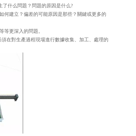
生了什么問題？問題的原因是什么?
如何建立？偏差的可能原因是那些？關鍵或更多的
等等更深入的問題。
必須在對生產過程現場進行數據收集、加工、處理的